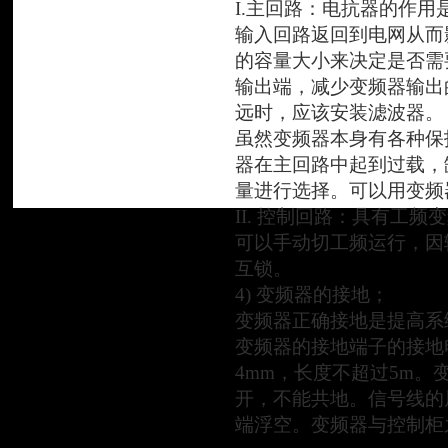
I.主回路：电抗器的作
输入回路返回到电网从而
的容量大小来决定是否需
输出端，减少变频器输出
远时，应该安装滤波器。
虽然变频器本身有各种保
器在主回路中起到过载，
量进行选择。可以用变频
II. 控制回路：具有工
可以手动切工频运行，因
互锁。
4) 变频器的接地；
变频器正确接地是提高系
变频器的接地端子的接地
4mm，长度不超过5m
开，不能共地。信号线的
端浮空。变频器与控制柜